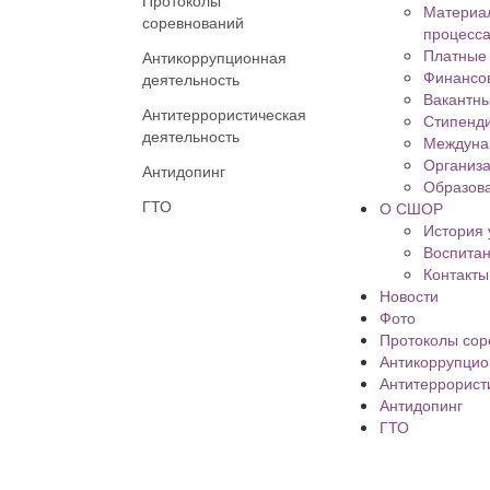
Протоколы
Материал
соревнований
процесса
Платные 
Антикоррупционная
Финансов
деятельность
Вакантны
Антитеррористическая
Стипенд
деятельность
Междуна
Организа
Антидопинг
Образова
ГТО
О СШОР
История
Воспита
Контакты
Новости
Фото
Протоколы сор
Антикоррупцио
Антитеррорист
Антидопинг
ГТО