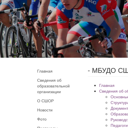
- МБУДО СШ
Главная
Сведения об
Главная
образовательной
Сведения об о
организации
Основны
О СШОР
Структур
Докумен
Новости
Образов
Фото
Руководс
Педагоги