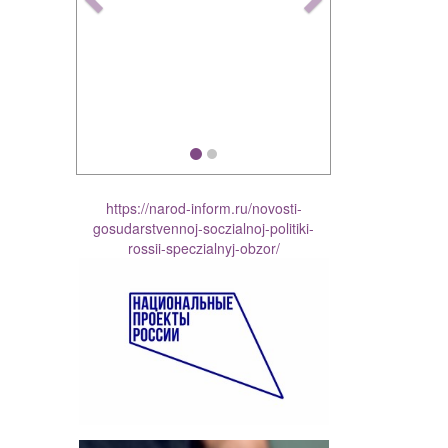
https://narod-inform.ru/novosti-
gosudarstvennoj-soczialnoj-politiki-
rossii-speczialnyj-obzor/