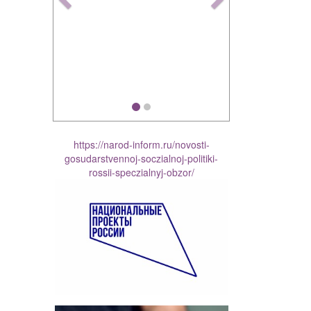
https://narod-inform.ru/novosti-
gosudarstvennoj-soczialnoj-politiki-
rossii-speczialnyj-obzor/