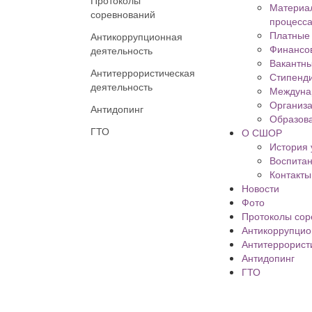
Протоколы
Материал
соревнований
процесса
Платные 
Антикоррупционная
Финансов
деятельность
Вакантны
Антитеррористическая
Стипенд
деятельность
Междуна
Организа
Антидопинг
Образова
ГТО
О СШОР
История
Воспита
Контакты
Новости
Фото
Протоколы сор
Антикоррупцио
Антитеррорист
Антидопинг
ГТО