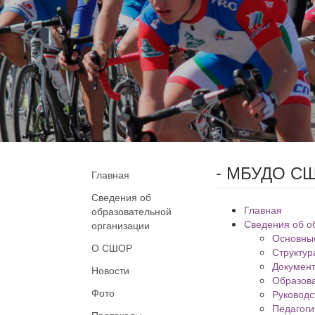
- МБУДО СШ
Главная
Сведения об
Главная
образовательной
Сведения об о
организации
Основны
О СШОР
Структур
Докумен
Новости
Образов
Фото
Руководс
Педагоги