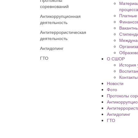
Протоколы
Материал
соревнований
процесса
Платные 
Антикоррупционная
Финансов
деятельность
Вакантны
Антитеррористическая
Стипенд
деятельность
Междуна
Организа
Антидопинг
Образова
ГТО
О СШОР
История
Воспита
Контакты
Новости
Фото
Протоколы сор
Антикоррупцио
Антитеррорист
Антидопинг
ГТО