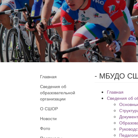
- МБУДО СШ
Главная
Сведения об
Главная
образовательной
Сведения об о
организации
Основны
О СШОР
Структур
Докумен
Новости
Образов
Фото
Руководс
Педагоги