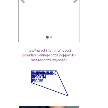
https://narod-inform.ru/novosti-
gosudarstvennoj-soczialnoj-politiki-
rossii-speczialnyj-obzor/