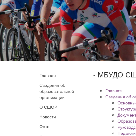
- МБУДО СШ
Главная
Сведения об
Главная
образовательной
Сведения об о
организации
Основны
О СШОР
Структур
Докумен
Новости
Образов
Фото
Руководс
Педагоги