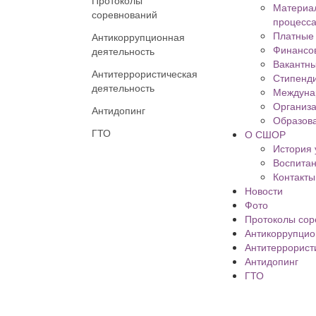
Протоколы
Материал
соревнований
процесса
Платные 
Антикоррупционная
Финансов
деятельность
Вакантны
Антитеррористическая
Стипенд
деятельность
Междуна
Организа
Антидопинг
Образова
ГТО
О СШОР
История
Воспита
Контакты
Новости
Фото
Протоколы сор
Антикоррупцио
Антитеррорист
Антидопинг
ГТО