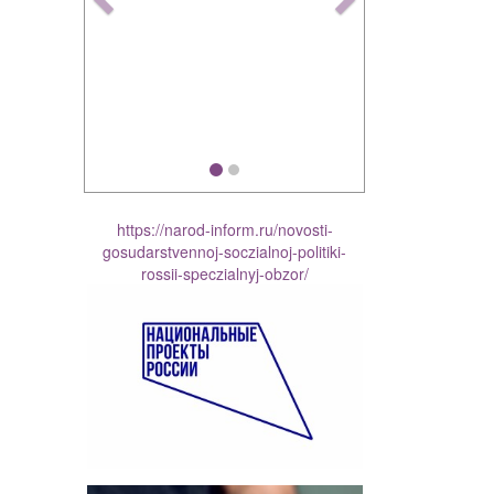
https://narod-inform.ru/novosti-
gosudarstvennoj-soczialnoj-politiki-
rossii-speczialnyj-obzor/