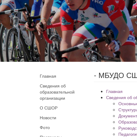
- МБУДО СШ
Главная
Сведения об
Главная
образовательной
Сведения об о
организации
Основны
О СШОР
Структур
Докумен
Новости
Образов
Фото
Руководс
Педагоги