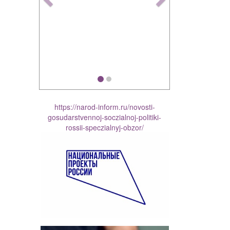
https://narod-inform.ru/novosti-
gosudarstvennoj-soczialnoj-politiki-
rossii-speczialnyj-obzor/