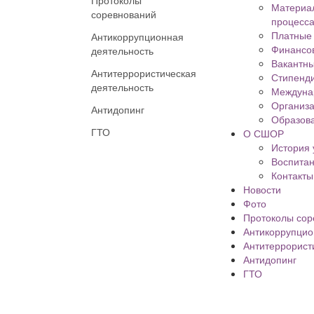
Протоколы
Материал
соревнований
процесса
Платные 
Антикоррупционная
Финансов
деятельность
Вакантны
Антитеррористическая
Стипенд
деятельность
Междуна
Организа
Антидопинг
Образова
ГТО
О СШОР
История
Воспита
Контакты
Новости
Фото
Протоколы сор
Антикоррупцио
Антитеррорист
Антидопинг
ГТО