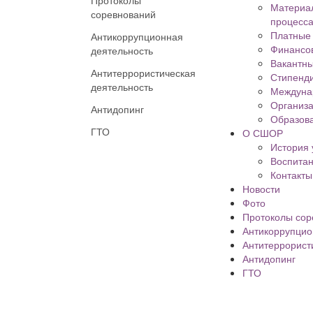
Протоколы
Материал
соревнований
процесса
Платные 
Антикоррупционная
Финансов
деятельность
Вакантны
Антитеррористическая
Стипенд
деятельность
Междуна
Организа
Антидопинг
Образова
ГТО
О СШОР
История
Воспита
Контакты
Новости
Фото
Протоколы сор
Антикоррупцио
Антитеррорист
Антидопинг
ГТО