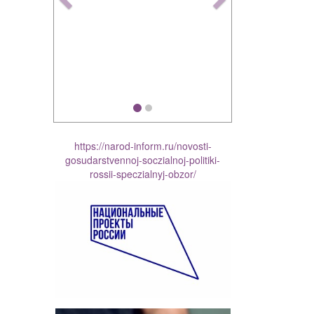
https://narod-inform.ru/novosti-
gosudarstvennoj-soczialnoj-politiki-
rossii-speczialnyj-obzor/