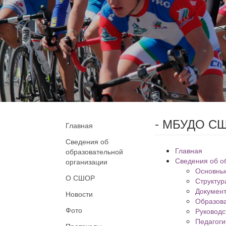
- МБУДО СШ
Главная
Сведения об
Главная
образовательной
Сведения об о
организации
Основны
О СШОР
Структур
Докумен
Новости
Образов
Фото
Руководс
Педагоги