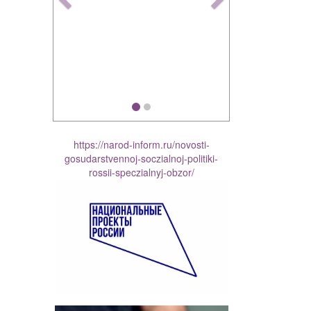
https://narod-inform.ru/novosti-
gosudarstvennoj-soczialnoj-politiki-
rossii-speczialnyj-obzor/