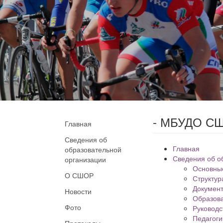
- МБУДО СШ
Главная
Сведения об
Главная
образовательной
Сведения об о
организации
Основны
О СШОР
Структур
Докумен
Новости
Образов
Фото
Руководс
Педагоги