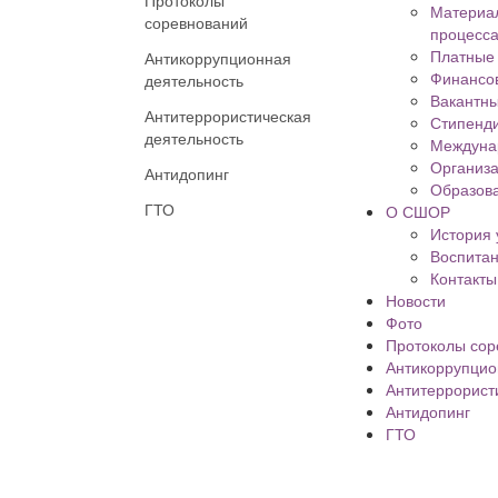
Протоколы
Материал
соревнований
процесса
Платные 
Антикоррупционная
Финансов
деятельность
Вакантны
Антитеррористическая
Стипенд
деятельность
Междуна
Организа
Антидопинг
Образова
ГТО
О СШОР
История
Воспита
Контакты
Новости
Фото
Протоколы сор
Антикоррупцио
Антитеррорист
Антидопинг
ГТО