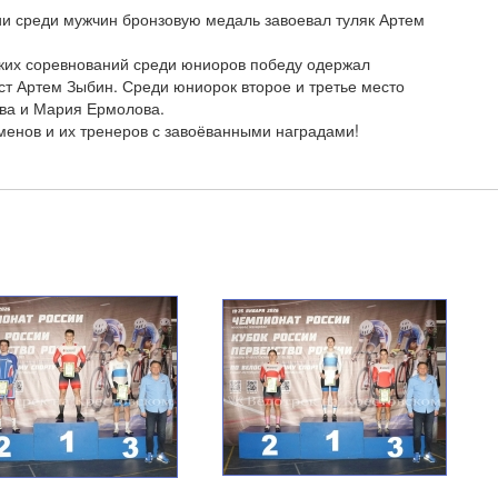
ии среди мужчин бронзовую медаль завоевал туляк Артем
ких соревнований среди юниоров победу одержал
ст Артем Зыбин. Среди юниорок второе и третье место
ва и Мария Ермолова.
енов и их тренеров с завоёванными наградами!