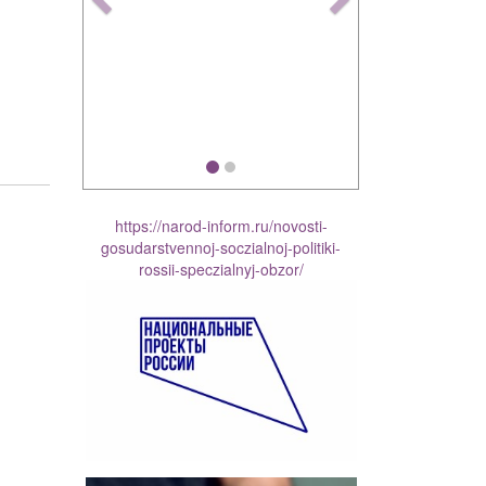
https://narod-inform.ru/novosti-
gosudarstvennoj-soczialnoj-politiki-
rossii-speczialnyj-obzor/