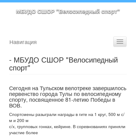
МБУДО СШОР "Велосипедный спорт"
Навигация
Toggle
navigati
- МБУДО СШОР "Велосипедный
спорт"
Сегодня на Тульском велотреке завершилось
первенство города Тулы по велосипедному
спорту, посвященное 81-летию Победы в
ВОВ.
Спортсмены разыграли награды в гите на 1 круг, 500 м с/
м и 200 м
с/х, групповых гонках, кейрине. В соревнованиях приняли
участие более