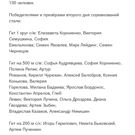
130 человек.
Победителями и призёрами второго дня соревнований
стали:
Гит 1 круг с/м: Елизавета Корниенко, Виктория
Семушкина, София
Емельянова; Семен Яковлев, Марк Ляйдинг, Семен
Чернецов
Гит на 500 м с/м: Софья Кудрявцева, София Корниенко,
Полина Репик; Артур
Романов, Кирилл Чурюкин, Алексей Белобров; Ксения
Конькова, Валерия
Горелова, Милана Бадаева; Ярослав Бордонос,
Константин Апрелов, Глеб
Левин; Виктория Лучина, Ольга Дроздова, Диана
Гвоздева; Артем Зыбин,
Владислав Казаков, Александр Никишин
Гит на 200 м с/х: Игорь Гирилович, Никита Быковский,
Артем Пученкин