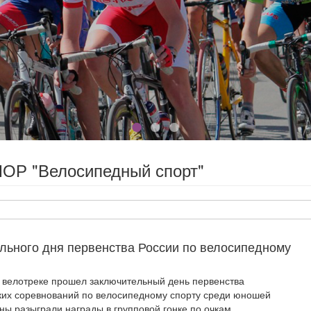
ОР "Велосипедный спорт"
льного дня первенства России по велосипедному
 велотреке прошел заключительный день первенства
ких соревнований по велосипедному спорту среди юношей
ны разыграли награды в групповой гонке по очкам.