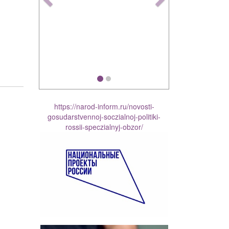
https://narod-inform.ru/novosti-
gosudarstvennoj-soczialnoj-politiki-
rossii-speczialnyj-obzor/