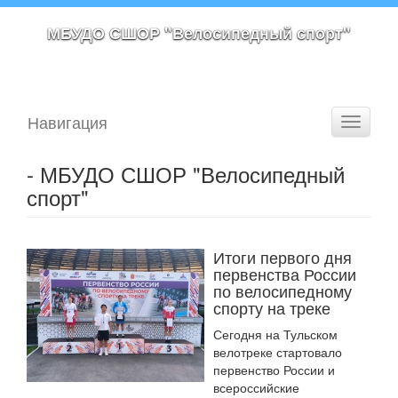
МБУДО СШОР "Велосипедный спорт"
Навигация
Toggle
navigati
- МБУДО СШОР "Велосипедный
спорт"
Итоги первого дня
первенства России
по велосипедному
спорту на треке
Сегодня на Тульском
велотреке стартовало
первенство России и
всероссийские