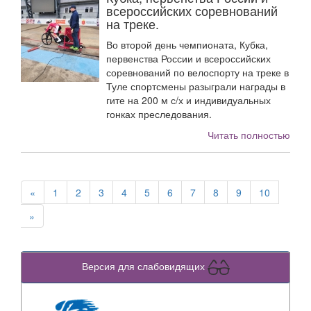
всероссийских соревнований
на треке.
Во второй день чемпионата, Кубка,
первенства России и всероссийских
соревнований по велоспорту на треке в
Туле спортсмены разыграли награды в
гите на 200 м с/х и индивидуальных
гонках преследования.
Читать полностью
«
1
2
3
4
5
6
7
8
9
10
»
Версия для слабовидящих
Previous
Next