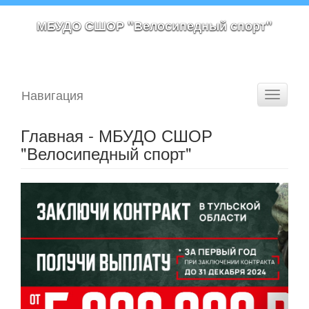
МБУДО СШОР "Велосипедный спорт"
Навигация
Toggle
navigati
Главная - МБУДО СШОР
"Велосипедный спорт"