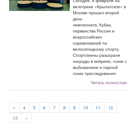
Сегодня, 6 февраля на
велотреке «Крылатское» в
Москве прошел второй
день
чемпионата, Кубка,
первенства России и
всероссийских
соревнований по
велосипедному спорту.
Спортсмены разыграли
награды в кейрине, гонке с
выбыванием и парной
гонке преследования.
Читать полностью
«
4
5
6
7
8
9
10
11
12
13
»